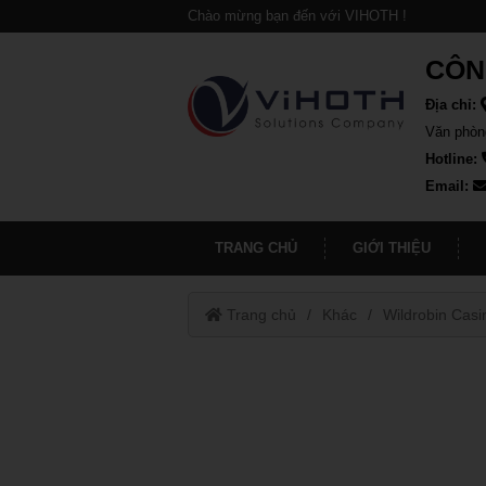
Chào mừng bạn đến với VIHOTH !
CÔN
Địa chỉ:
Văn phòn
Hotline:
Email:
TRANG CHỦ
GIỚI THIỆU
Trang chủ
Khác
Wildrobin Casi