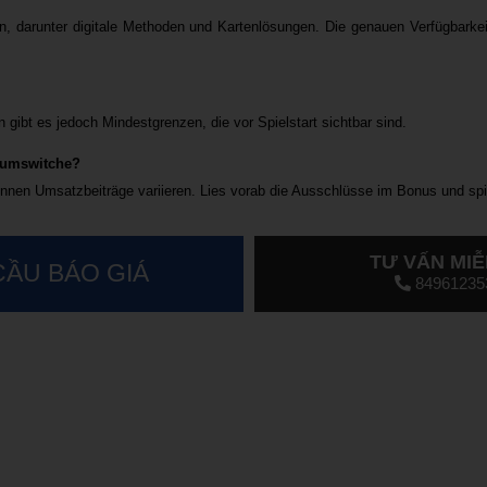
n, darunter digitale Methoden und Kartenlösungen. Die genauen Verfügbar
n gibt es jedoch Mindestgrenzen, die vor Spielstart sichtbar sind.
 umswitche?
önnen Umsatzbeiträge variieren. Lies vorab die Ausschlüsse im Bonus und s
TƯ VẤN MIỄ
CẦU BÁO GIÁ
84961235