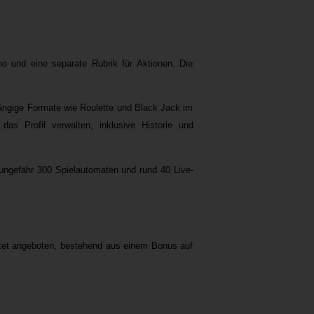
no und eine separate Rubrik für Aktionen. Die
gängige Formate wie Roulette und Black Jack im
as Profil verwalten, inklusive Historie und
s ungefähr 300 Spielautomaten und rund 40 Live-
aket angeboten, bestehend aus einem Bonus auf