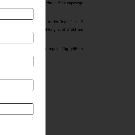
 Wildrobin Casino bietet mehrere Zahlungswege
e das Konto verifiziert ist.
 geprüft wurde, dauert es in der Regel 1 bis 3
st es sinnvoll, die Auszahlung nicht direkt am
s-FAQ beschrieben. Wenn du regelmäßig größere