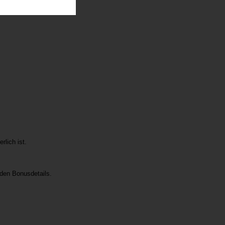
rlich ist.
 den Bonusdetails.