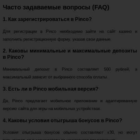
Часто задаваемые вопросы (FAQ)
1. Как зарегистрироваться в Pinco?
Для регистрации в Pinco необходимо зайти на сайт казино и
заполнить регистрационную форму, указав свои данные.
2. Каковы минимальные и максимальные депозиты
в Pinco?
Минимальный депозит в Pinco составляет 500 рублей, а
максимальный зависит от выбранного способа оплаты.
3. Есть ли в Pinco мобильная версия?
Да, Pinco предлагает мобильное приложение и адаптированную
версию сайта для игры на мобильных устройствах.
4. Каковы условия отыгрыша бонусов в Pinco?
Условия отыгрыша бонусов обычно составляют х30, но могут