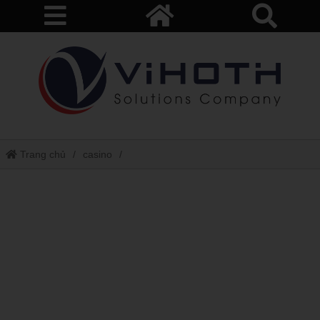
Trang chủ
casino
Сравнение Pinco с другими онлайн-казино: что выбрать игроку?