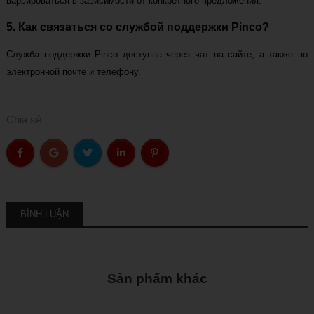
варьироваться в зависимости от конкретного предложения.
5. Как связаться со службой поддержки Pinco?
Служба поддержки Pinco доступна через чат на сайте, а также по
электронной почте и телефону.
Chia sẻ
BÌNH LUẬN
Sản phẩm khác