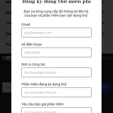
Đăng ký dùng thử miễn phí
Dụng cụ đo Mitutoyo
MÁY GIA CÔNG GỖ CNC
Bạn vui lòng cung cấp đủ thông tin liên hệ 
Thiết bị đo kiểm
Máy phay gỗ CNC
MÁY GIA CÔNG ĐÁ CNC
của bạn và phần mềm bạn cần dùng thử.
Máy tiện gỗ CNC
Carbide end mill
THIẾT BỊ XỬ LÝ DẦU CẮT GỌT
Email
Thiết bị xử lý dung dịch tưới nguội
DỤNG CỤ CẮT GỌT KIM LOẠI
Thiết bị xử lý mạt sắt bùn lắng
Automatic lathes
Số điện thoại
Khác
Boring bar
Carbide end mill
Đơn vị công tác
End mill with cutter
ĐĂNG KÝ NHẬN TIN
Grooving
Phần mềm đăng ký dùng thử
GỬI
Hand tools
Hạt insert
Yêu cầu báo giá phần mềm
Machine accessories