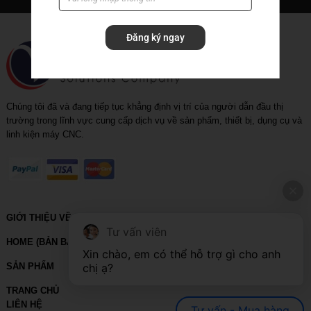
Rapid_drill_(U-drill)
Đăng ký ngay
Tool holder
Tool holder with coolant
Chúng tôi đã và đang tiếp tục khẳng định vị trí của người dẫn đầu thị
trường trong lĩnh vực cung cấp dịch vụ về sản phẩm, thiết bị, dụng cụ và
linh kiện máy CNC.
GIỚI THIỆU VỀ VIHOTH
Tư vấn viên
HOME (BẢN BACKUP – VUI LÒNG KHÔNG SỬA XÓA)
Xin chào, em có thể hỗ trợ gì cho anh 
chị ạ?
SẢN PHẨM
TRANG CHỦ
LIÊN HỆ
Tư vấn - Mua hàng