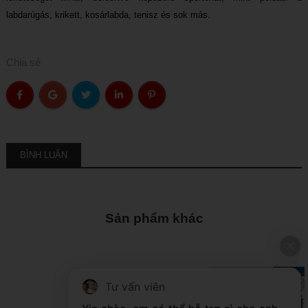
labdarúgás, krikett, kosárlabda, tenisz és sok más.
Chia sẻ
BÌNH LUẬN
Sản phẩm khác
Tư vấn viên