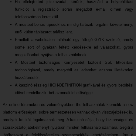
Ha elfelejtetted jelszavadat, kérünk, használd a helyreállítási
funkciót a regisztráció során megadott e-mail címen vagy
telefonszámon keresztül.
A mostbet bonus típusokhoz mindig tartozik forgalmi követelmény,
erről külön táblázatot találsz lent.
Emellett a weboldalon található egy átfogó GYIK szekció, amely
some sort of gyakran feltett kérdésekre ad válaszokat, gyors
megoldásokat nyújtva a felhasználóknak.
A Mostbet biztonságos környezetet biztosít SSL titkosítási
technológiával, amely megvédi az adatokat arizona illetéktelen
hozzáféréstől.
A kaszinó részleg HIGH-DEFINITION grafikával és gyors betöltési
idővel rendelkezik, bét azonnali lehetőséggel.
Az online fórumokon és véleményekben the felhasználók kiemelik a new
platform erősségeit, sobre természetesen vannak olyan visszajelzések is,
amelyek kritikát fogalmaznak meg. A kaszinó célja, hogy biztonságos és
szórakoztató játékélményt nyújtson minden felhasználó számára. Segíti a
játékosokat a felelősségteljes szerencsejáték lehetőségeiben, így a