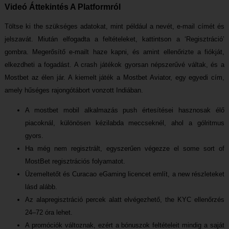
Videó Áttekintés A Platformról
Töltse ki the szükséges adatokat, mint például a nevét, e-mail címét és
jelszavát. Miután elfogadta a feltételeket, kattintson a ‘Regisztráció’
gombra. Megerősítő e-mailt haze kapni, és amint ellenőrizte a fiókját,
elkezdheti a fogadást. A crash játékok gyorsan népszerűvé váltak, és a
Mostbet az élen jár. A kiemelt játék a Mostbet Aviator, egy egyedi cím,
amely hűséges rajongótábort vonzott Indiában.
A mostbet mobil alkalmazás push értesítései hasznosak élő
piacoknál, különösen kézilabda meccseknél, ahol a gólritmus
gyors.
Ha még nem regisztrált, egyszerűen végezze el some sort of
MostBet regisztrációs folyamatot.
Üzemeltetőt és Curacao eGaming licencet említ, a new részleteket
lásd alább.
Az alapregisztráció percek alatt elvégezhető, the KYC ellenőrzés
24–72 óra lehet.
A promóciók változnak, ezért a bónuszok feltételeit mindig a saját