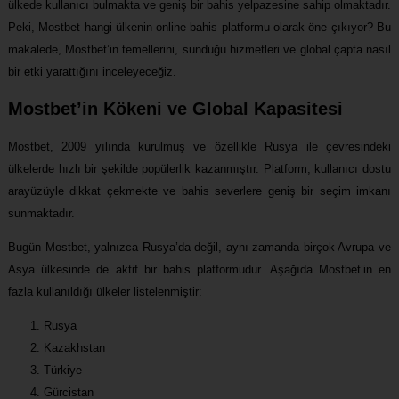
ülkede kullanıcı bulmakta ve geniş bir bahis yelpazesine sahip olmaktadır.
Peki, Mostbet hangi ülkenin online bahis platformu olarak öne çıkıyor? Bu
makalede, Mostbet’in temellerini, sunduğu hizmetleri ve global çapta nasıl
bir etki yarattığını inceleyeceğiz.
Mostbet’in Kökeni ve Global Kapasitesi
Mostbet, 2009 yılında kurulmuş ve özellikle Rusya ile çevresindeki
ülkelerde hızlı bir şekilde popülerlik kazanmıştır. Platform, kullanıcı dostu
arayüzüyle dikkat çekmekte ve bahis severlere geniş bir seçim imkanı
sunmaktadır.
Bugün Mostbet, yalnızca Rusya’da değil, aynı zamanda birçok Avrupa ve
Asya ülkesinde de aktif bir bahis platformudur. Aşağıda Mostbet’in en
fazla kullanıldığı ülkeler listelenmiştir:
Rusya
Kazakhstan
Türkiye
Gürcistan