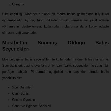
Ukrayna
Ülke çeşitliliği, Mostbet’in global bir marka haline gelmesinde büyük rol
oynamaktadır. Ayrıca, farklı dillerde hizmet vermesi ve yerel ödeme
yöntemlerini desteklemesi, kullanıcıların platforma daha kolay adapte
olmasını sağlamaktadır.
Mostbet’in Sunmuş Olduğu Bahis
Seçenekleri
Mostbet, geniş bahis seçenekleri ile kullanıcılarına önemli fırsatlar sunar.
Spor bahisleri, casino oyunları, en iyi canlı bahis seçenekleri ile zengin bir
portföye sahiptir. Platformda aşağıdaki ana başlıklar altında bahis
yapabilirsiniz:
Spor Bahisleri
Canlı Bahis
Casino Oyunları
Sanat ve Eğlence Bahisleri