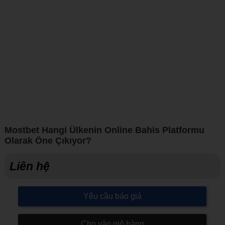
Mostbet Hangi Ülkenin Online Bahis Platformu
Olarak Öne Çıkıyor?
Liên hệ
Yêu cầu báo giá
Cho vào giỏ hàng