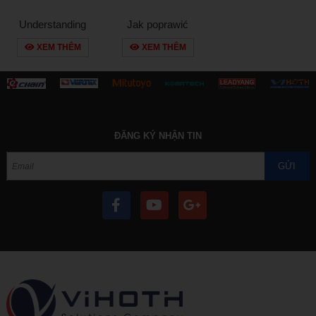
Understanding
Jak poprawić
Mostbet Türkiye's
optymalizację
XEM THÊM
XEM THÊM
Sports Betting
telefonu do gry w
Options
Mostbet dla lepszej
wydajności?
ĐĂNG KÝ NHẬN TIN
GỬI