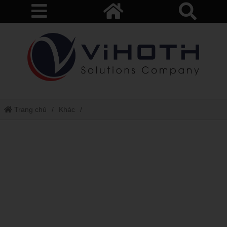
Trang chủ
Khác
Mostbet Hangi Ülkenin Online Bahis Platformu Olarak Öne Çıkıyor?