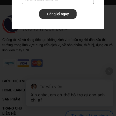
Rapid_drill_(U-drill)
Đăng ký ngay
Tool holder
Tool holder with coolant
Chúng tôi đã và đang tiếp tục khẳng định vị trí của người dẫn đầu thị
trường trong lĩnh vực cung cấp dịch vụ về sản phẩm, thiết bị, dụng cụ và
linh kiện máy CNC.
GIỚI THIỆU VỀ VIHOTH
Tư vấn viên
HOME (BẢN BACKUP – VUI LÒNG KHÔNG SỬA XÓA)
Xin chào, em có thể hỗ trợ gì cho anh 
chị ạ?
SẢN PHẨM
TRANG CHỦ
LIÊN HỆ
Tư vấn - Mua hàng