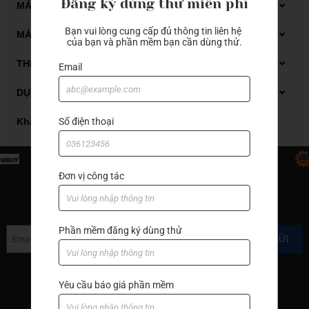
Đăng ký dùng thử miễn phí
Dụng cụ đo Mitutoyo
MÁY GIA CÔNG GỖ CNC
Bạn vui lòng cung cấp đủ thông tin liên hệ 
Thiết bị đo kiểm
Máy phay gỗ CNC
MÁY GIA CÔNG ĐÁ CNC
của bạn và phần mềm bạn cần dùng thử.
Máy tiện gỗ CNC
Carbide end mill
THIẾT BỊ XỬ LÝ DẦU CẮT GỌT
Email
Thiết bị xử lý dung dịch tưới nguội
DỤNG CỤ CẮT GỌT KIM LOẠI
Thiết bị xử lý mạt sắt bùn lắng
Automatic lathes
Số điện thoại
Khác
Boring bar
Carbide end mill
Đơn vị công tác
End mill with cutter
ĐĂNG KÝ NHẬN TIN
Grooving
Phần mềm đăng ký dùng thử
GỬI
Hand tools
Hạt insert
Yêu cầu báo giá phần mềm
Machine accessories