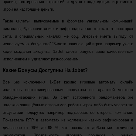
правил, тестирования стратегий и другого подходящих игр вместе
игрой на настоящие деньги.
Такие билеты, выпускаемые в формате уникальном комбинаций
символов, буквосочетаниях и цифр надо легко отыскать а просторах
сети, и специальных каналах же соц. Впервые иметь выгоду от
используемых бонусного” “билета начинающий игрок например уже в
ходе создания аккаунта. 1xBet слоты радуют веем качественным
исполнением и удивляют разнообразием.
Какие Бонусы Доступны На 1xbet?
Все без исключения 1хБет казино игровые автоматы онлайн
являетесь сертифицированным продуктом со гарантией честных
обнадеживающих игры. За счет встроенного рандомайзера же
надежно защищённых алгоритмов работы игрок либо быть уверен же
отсутствии подкруток например подтасовок со стороны компании.
Показатель RTP в автоматах из коллекции казино зафиксирован в
диапазоне от 96% до 98 %, что позволяет добиваться отличных
результатов. Прозрачность игрового процесса у живых