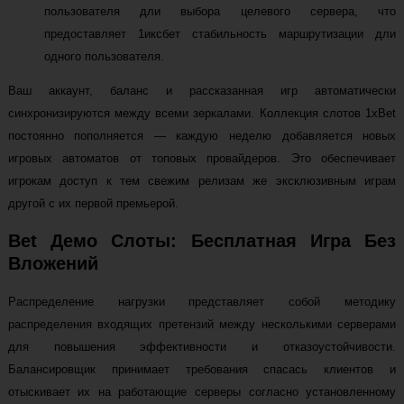
пользователя дли выбора целевого сервера, что
предоставляет 1иксбет стабильность маршрутизации дли
одного пользователя.
Ваш аккаунт, баланс и рассказанная игр автоматически
синхронизируются между всеми зеркалами. Коллекция слотов 1xBet
постоянно пополняется — каждую неделю добавляется новых
игровых автоматов от топовых провайдеров. Это обеспечивает
игрокам доступ к тем свежим релизам же эксклюзивным играм
другой с их первой премьерой.
Bet Демо Слоты: Бесплатная Игра Без
Вложений
Распределение нагрузки представляет собой методику
распределения входящих претензий между несколькими серверами
для повышения эффективности и отказоустойчивости.
Балансировщик принимает требования спасась клиентов и
отыскивает их на работающие серверы согласно установленному