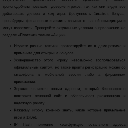
троноподобным повышает доверие игроков, так как они видят все
действовать дилера и ход игры. Доступность 1иксБет, бонусы,
провайдеры, финансовые и лимиты зависят от вашей юрисдикции и
могут взрослеть. Проверяйте актуальные условия в приложении же
разделе «Платежи» только «Акции».
Изучите разные тактики, протестируйте их в демо-режиме и
примените для отыгрыша бонусов.
Усовершенство этого игроку невозможно воспользоваться
официальным сайтом, но также пройти регистрацию можно со
смартфона в мобильной версии либо а фирменном
приложении.
Зеркало является новым адресом, который бесповоротно
повторяет основной сайт и обеспечивает рискованную и
надежную работу.
Каждому игроку конечно знать, какие которые прибыльные
игры а 1xBet.
IP Hash применяет хеш-функцию остального адреса