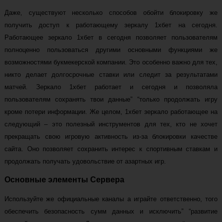
Даже, существуют несколько способов обойти блокировку же
получить доступ к работающему зеркалу 1хбет на сегодня.
Работающее зеркало 1хбет в сегодня позволяет пользователям
полноценно пользоваться другими основными функциями же
возможностями букмекерской компании. Это особенно важно для тех,
никто делает долгосрочные ставки или следит за результатами
матчей. Зеркало 1хбет работает и сегодня и позволяла
пользователям сохранять твои данные” “только продолжать игру
кроме потери информации. Же целом, 1хбет зеркало работающее на
следующий – это полезный инструментов для тех, кто не хочет
прекращать свою игровую активность из-за блокировки качестве
сайта. Оно позволяет сохранить интерес к спортивным ставкам и
продолжать получать удовольствие от азартных игр.
Основные элементы Сервера
Используйте же официальные каналы а играйте ответственно, того
обеспечить безопасность сумм данных и исключить” “развитие