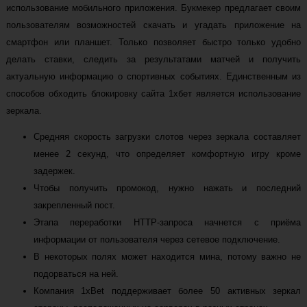
использование мобильного приложения. Букмекер предлагает своим
пользователям возможностей скачать и угадать приложение на
смартфон или планшет. Только позволяет быстро только удобно
делать ставки, следить за результатами матчей и получить
актуальную информацию о спортивных событиях. Единственным из
способов обходить блокировку сайта 1хбет является использование
зеркала.
Средняя скорость загрузки слотов через зеркала составляет
менее 2 секунд, что определяет комфортную игру кроме
задержек.
Чтобы получить промокод, нужно нажать и последний
закрепленный пост.
Этапа переработки HTTP-запроса начнется с приёма
информации от пользователя через сетевое подключение.
В некоторых полях может находится мина, потому важно не
подорваться на ней.
Компания 1xBet поддерживает более 50 активных зеркал