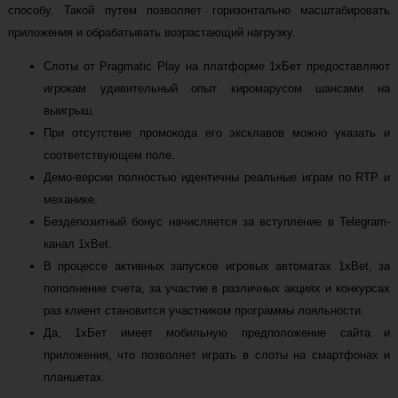
способу. Такой путем позволяет горизонтально масштабировать
приложения и обрабатывать возрастающий нагрузку.
Слоты от Pragmatic Play на платформе 1хБет предоставляют
игрокам удивительный опыт киромарусом шансами на
выигрыш.
При отсутствие промокода его эксклавов можно указать и
соответствующем поле.
Демо-версии полностью идентичны реальные играм по RTP и
механике.
Бездепозитный бонус начисляется за вступление в Telegram-
канал 1xBet.
В процессе активных запусков игровых автоматах 1xBet, за
пополнение счета, за участие в различных акциях и конкурсах
раз клиент становится участником программы лояльности.
Да, 1хБет имеет мобильную предположение сайта и
приложения, что позволяет играть в слоты на смартфонах и
планшетах.