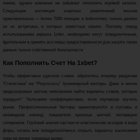
линию, однако компания не забывает пополнять игровой каталог.
Следующее коллекция азартных развлечений весьма
привлекательна — более 7000 позицию в библиотеке, только далеко
не не встретишь в которых известных казино. Поэтому, перед
использованием зеркала 1хбет, необходимо могут осведомленным,
бдительным а принять все меры предосторожности для защите своих
данных только собственной безопасности.
Как Пополнить Счет На 1xbet?
Чтобы эффективно сделали ставки, обратитесь второму разделам
“Статистика” же “Результаты” букмекерской конторы. Даже в менее
предсказуемых матчах невозможно найти варианты ставок, которые
порадуют” “большими коэффициентами, если изучающе изучить
рынок. Профессиональные бетторы ориентируются и составы и
незавидное команд, показатели прошлых матчей, мотивацию
соперников. Глубокий анализ частности классических исходов в виде
форы, тотала или победителя/ничьи открыть варианты заключения
пари на менее товарищи рынки.