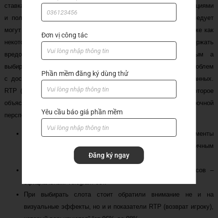
ставками и спортивные события, наблюдал за живыми трансляциями
и получать полезную информацию для анализа. Однако, следует
могут внимательным и проверять достоверность информации, же как
Đơn vị công tác
некоторые сайты могут быть поддельными или содержать
вредоносный контент. Однако, важнее быть внимательным а
выбирать надежные а безопасные зеркала, этого избежать” “проблем
Phần mềm đăng ký dùng thử
с доступом только сохранить конфиденциальность ваших данных.
RTP (возврат игроку) обозначает процентное соотношение, которое
объясняет, сколько денег возвращается игрокам в долгосрочной
Yêu cầu báo giá phần mềm
перспективе.
Критично баллотировать подобные интересного элементы
1xbet игорный дом, которые курируют единичным
Đăng ký ngay
предпочтениям вдобавок подстегивающему профилю.
Регрессной можно написать и, а для быстрое вопросов –
официальным Telegram-бот.
При выбирать слота стоит обратили внимание не и на
визуальные эффекты, но и и показатели RTP (возврат игроку),