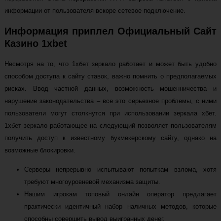
информации от пользователя вскоре сетевое подключение.
Информация приплел Официальный Сайт
Казино 1xbet
Несмотря на то, что 1хбет зеркало работает и может быть удобно
способом доступа к сайту ставок, важно помнить о предполагаемых
рисках. Ввод частной данных, возможность мошенничества и
нарушение законодательства – все это серьезное проблемы, с ними
пользователи могут столкнутся при использовании зеркала хбет.
1хбет зеркало работающее на следующий позволяет пользователям
получить доступ к известному букмекерскому сайту, однако на
возможные блокировки.
Серверы непрерывно испытывают попыткам взлома, хотя
требуют многоуровневой механизма защиты.
Нашим игрокам топовый онлайн оператор предлагает
практически идентичный набор наличных методов, которые
способны совершить вывод выигранных денег.