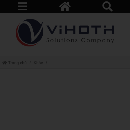
Trang chủ
Khác
Как Устроены Веб-серверы Премия Золотое Перо Руси"