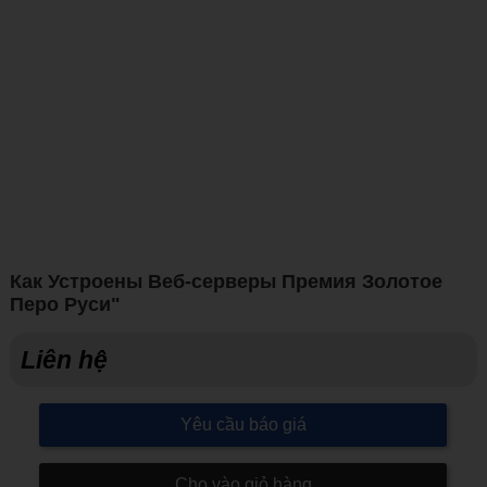
Как Устроены Веб-серверы Премия Золотое
Перо Руси"
Liên hệ
Yêu cầu báo giá
Cho vào giỏ hàng