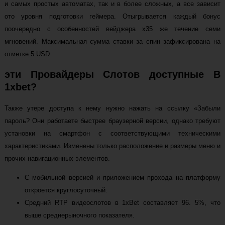
и самых простых автоматах, так и в более сложных, а все зависит
ото уровня подготовки геймера. Отыгрывается каждый бонус
поочередно с особенностей вейджера х35 же течение семи
мгновений. Максимальная сумма ставки за спин зафиксирована на
отметке 5 USD.
эти Провайдеры Слотов доступные В
1xbet?
Также утере доступа к нему нужно нажать на ссылку «Забыли
пароль? Они работаете быстрее браузерной версии, однако требуют
установки на смартфон с соответствующими техническими
характеристиками. Изменены только расположение и размеры меню и
прочих навигационных элементов.
С мобильной версией и приложением прохода на платформу
откроется круглосуточный.
Средний RTP видеослотов в 1xBet составляет 96. 5%, что
выше среднерыночного показателя.