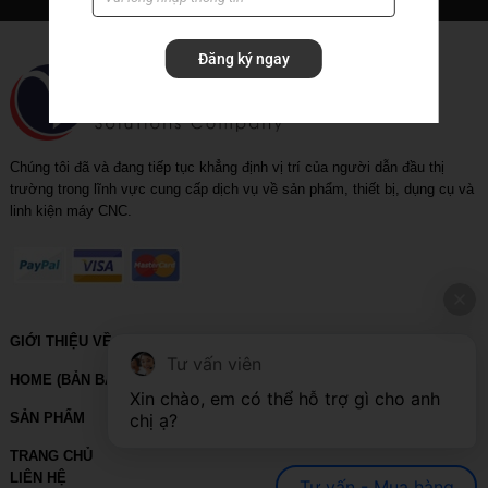
Rapid_drill_(U-drill)
Đăng ký ngay
Tool holder
Tool holder with coolant
Chúng tôi đã và đang tiếp tục khẳng định vị trí của người dẫn đầu thị
trường trong lĩnh vực cung cấp dịch vụ về sản phẩm, thiết bị, dụng cụ và
linh kiện máy CNC.
GIỚI THIỆU VỀ VIHOTH
Tư vấn viên
HOME (BẢN BACKUP – VUI LÒNG KHÔNG SỬA XÓA)
Xin chào, em có thể hỗ trợ gì cho anh 
chị ạ?
SẢN PHẨM
TRANG CHỦ
LIÊN HỆ
Tư vấn - Mua hàng