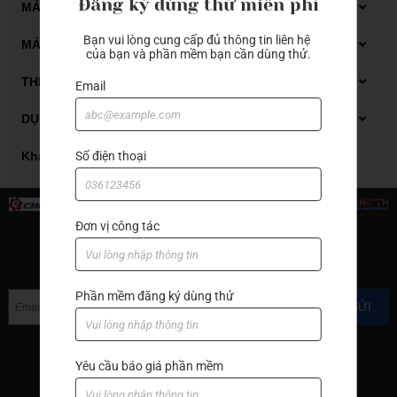
Đăng ký dùng thử miễn phí
Dụng cụ đo Mitutoyo
MÁY GIA CÔNG GỖ CNC
Bạn vui lòng cung cấp đủ thông tin liên hệ 
Thiết bị đo kiểm
Máy phay gỗ CNC
MÁY GIA CÔNG ĐÁ CNC
của bạn và phần mềm bạn cần dùng thử.
Máy tiện gỗ CNC
Carbide end mill
THIẾT BỊ XỬ LÝ DẦU CẮT GỌT
Email
Thiết bị xử lý dung dịch tưới nguội
DỤNG CỤ CẮT GỌT KIM LOẠI
Thiết bị xử lý mạt sắt bùn lắng
Automatic lathes
Số điện thoại
Khác
Boring bar
Carbide end mill
Đơn vị công tác
End mill with cutter
ĐĂNG KÝ NHẬN TIN
Grooving
Phần mềm đăng ký dùng thử
GỬI
Hand tools
Hạt insert
Yêu cầu báo giá phần mềm
Machine accessories